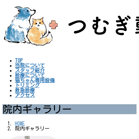
コ
ナ
ン
ビ
テ
ゲ
ン
ー
ツ
シ
へ
ョ
ス
ン
キ
に
ッ
移
プ
動
TOP
当院について
スタッフ紹介
診療について
猫ちゃん専用設備
トリミング
救急診療
アクセス
院内ギャラリー
HOME
院内ギャラリー