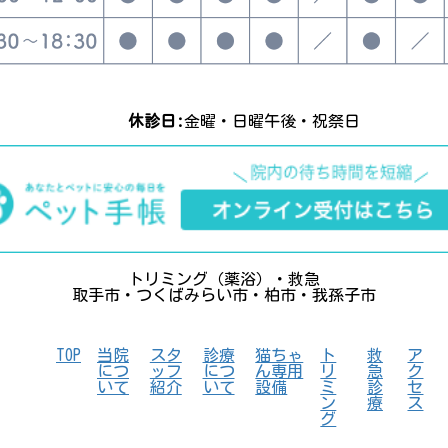
休診日:
金曜・日曜午後・祝祭日
トリミング（薬浴）・救急
取手市・つくばみらい市・柏市・我孫子市
TOP
当院
スタ
診療
猫ちゃ
ト
救
ア
につ
ッフ
につ
ん専用
リ
急
ク
いて
紹介
いて
設備
ミ
診
セ
ン
療
ス
グ