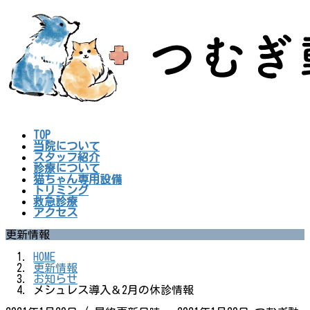
コ
ナ
ン
ビ
テ
ゲ
ン
ー
ツ
シ
へ
ョ
ス
ン
キ
に
ッ
移
プ
動
TOP
当院について
スタッフ紹介
診療について
猫ちゃん専用設備
トリミング
救急診療
アクセス
更新情報
HOME
更新情報
お知らせ
メシュレス導入＆2月の休診情報