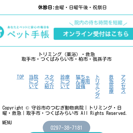
休診日:
金曜・日曜午後・祝祭日
トリミング（薬浴）・救急
取手市・つくばみらい市・柏市・我孫子市
TOP
当院
スタ
診療
猫ちゃ
ト
救
ア
につ
ッフ
につ
ん専用
リ
急
ク
いて
紹介
いて
設備
ミ
診
セ
ン
療
ス
グ
Copyright © 守谷市のつむぎ動物病院｜トリミング・日
曜・救急｜取手市・つくばみらい市 All Rights Reserved.
MENU
0297-38-7181