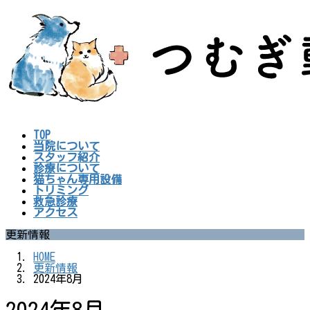
コ
ナ
ン
ビ
テ
ゲ
ン
ー
ツ
シ
へ
ョ
ス
ン
キ
に
ッ
移
プ
動
TOP
当院について
スタッフ紹介
診療について
猫ちゃん専用設備
トリミング
救急診療
アクセス
更新情報
HOME
更新情報
2024年8月