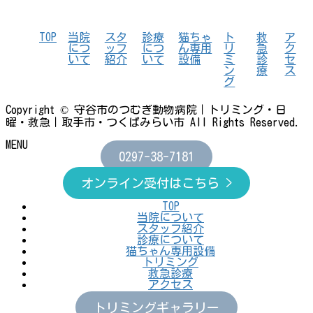
TOP
当院
スタ
診療
猫ちゃ
ト
救
ア
につ
ッフ
につ
ん専用
リ
急
ク
いて
紹介
いて
設備
ミ
診
セ
ン
療
ス
グ
Copyright © 守谷市のつむぎ動物病院｜トリミング・日
曜・救急｜取手市・つくばみらい市 All Rights Reserved.
MENU
0297-38-7181
オンライン受付はこちら >
TOP
当院について
スタッフ紹介
診療について
猫ちゃん専用設備
トリミング
救急診療
アクセス
トリミングギャラリー