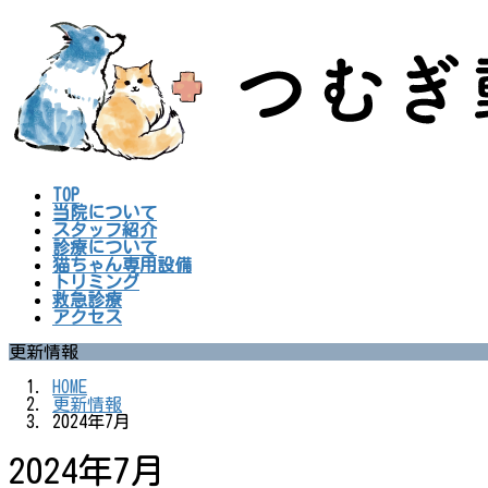
コ
ナ
ン
ビ
テ
ゲ
ン
ー
ツ
シ
へ
ョ
ス
ン
キ
に
ッ
移
プ
動
TOP
当院について
スタッフ紹介
診療について
猫ちゃん専用設備
トリミング
救急診療
アクセス
更新情報
HOME
更新情報
2024年7月
2024年7月