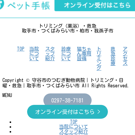
トリミング（薬浴）・救急
取手市・つくばみらい市・柏市・我孫子市
TOP
当院
スタ
診療
猫ちゃ
ト
救
ア
につ
ッフ
につ
ん専用
リ
急
ク
いて
紹介
いて
設備
ミ
診
セ
ン
療
ス
グ
Copyright © 守谷市のつむぎ動物病院｜トリミング・日
曜・救急｜取手市・つくばみらい市 All Rights Reserved.
MENU
0297-38-7181
オンライン受付はこちら >
TOP
当院について
スタッフ紹介