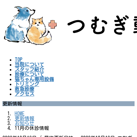
コ
ナ
ン
ビ
テ
ゲ
ン
ー
ツ
シ
へ
ョ
ス
ン
キ
に
ッ
移
プ
動
TOP
当院について
スタッフ紹介
診療について
猫ちゃん専用設備
トリミング
救急診療
アクセス
更新情報
HOME
更新情報
お知らせ
11月の休診情報