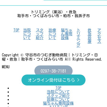
トリミング（薬浴）・救急
取手市・つくばみらい市・柏市・我孫子市
TOP
当院
スタ
診療
猫ちゃ
ト
救
ア
につ
ッフ
につ
ん専用
リ
急
ク
いて
紹介
いて
設備
ミ
診
セ
ン
療
ス
グ
Copyright © 守谷市のつむぎ動物病院｜トリミング・日
曜・救急｜取手市・つくばみらい市 All Rights Reserved.
MENU
0297-38-7181
オンライン受付はこちら >
TOP
当院について
スタッフ紹介
診療について
猫ちゃん専用設備
トリミング