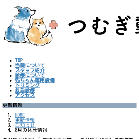
コ
ナ
ン
ビ
テ
ゲ
ン
ー
ツ
シ
へ
ョ
ス
ン
キ
に
ッ
移
プ
動
TOP
当院について
スタッフ紹介
診療について
猫ちゃん専用設備
トリミング
救急診療
アクセス
更新情報
HOME
更新情報
お知らせ
8月の休診情報